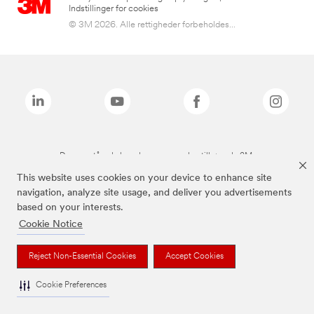
Indstillinger for cookies
© 3M 2026. Alle rettigheder forbeholdes...
De ovenstående brands er varemærker tilhørende 3M.
This website uses cookies on your device to enhance site
navigation, analyze site usage, and deliver you advertisements
based on your interests.
Cookie Notice
Reject Non-Essential Cookies
Accept Cookies
Cookie Preferences