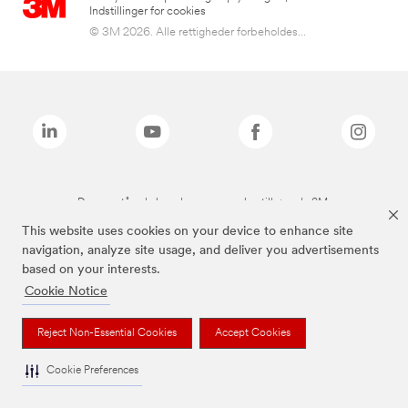
Indstillinger for cookies
© 3M 2026. Alle rettigheder forbeholdes...
De ovenstående brands er varemærker tilhørende 3M.
This website uses cookies on your device to enhance site
navigation, analyze site usage, and deliver you advertisements
based on your interests.
Cookie Notice
Reject Non-Essential Cookies
Accept Cookies
Cookie Preferences