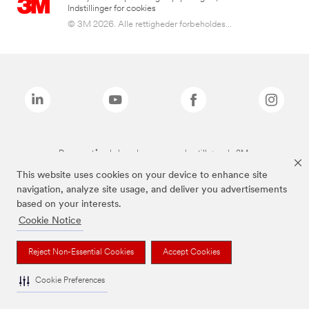
Indstillinger for cookies
© 3M 2026. Alle rettigheder forbeholdes...
De ovenstående brands er varemærker tilhørende 3M.
This website uses cookies on your device to enhance site
navigation, analyze site usage, and deliver you advertisements
based on your interests.
Cookie Notice
Reject Non-Essential Cookies
Accept Cookies
Cookie Preferences