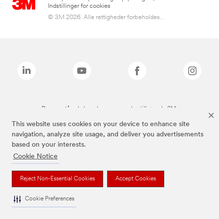
Indstillinger for cookies
© 3M 2026. Alle rettigheder forbeholdes...
De ovenstående brands er varemærker tilhørende 3M.
This website uses cookies on your device to enhance site
navigation, analyze site usage, and deliver you advertisements
based on your interests.
Cookie Notice
Reject Non-Essential Cookies
Accept Cookies
Cookie Preferences