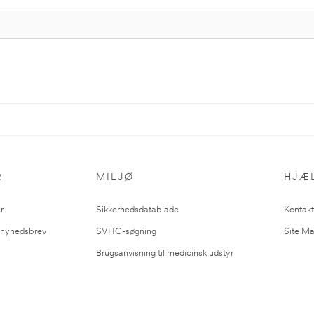
R
MILJØ
HJÆ
r
Sikkerhedsdatablade
Kontakt
l nyhedsbrev
SVHC-søgning
Site M
Brugsanvisning til medicinsk udstyr