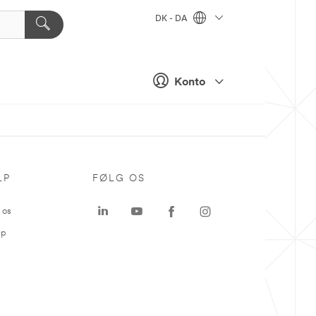
DK - DA
Konto
LP
FØLG OS
 os
ap