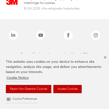
Indstillinger for cookies
© 3M 2026. Alle rettigheder forbeholdes...
De ovenstående brands er varemærker tilhørende 3M.
This website uses cookies on your device to enhance site
navigation, analyze site usage, and deliver you advertisements
based on your interests.
Cookie Notice
Reject Non-Essential Cookies
Accept Cookies
Cookie Preferences