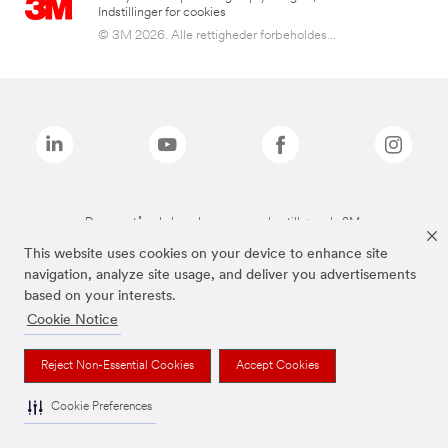
Indstillinger for cookies
© 3M 2026. Alle rettigheder forbeholdes...
De ovenstående brands er varemærker tilhørende 3M.
This website uses cookies on your device to enhance site
navigation, analyze site usage, and deliver you advertisements
based on your interests.
Cookie Notice
Reject Non-Essential Cookies
Accept Cookies
Cookie Preferences