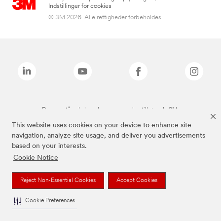
Indstillinger for cookies
© 3M 2026. Alle rettigheder forbeholdes...
De ovenstående brands er varemærker tilhørende 3M.
This website uses cookies on your device to enhance site
navigation, analyze site usage, and deliver you advertisements
based on your interests.
Cookie Notice
Reject Non-Essential Cookies
Accept Cookies
Cookie Preferences