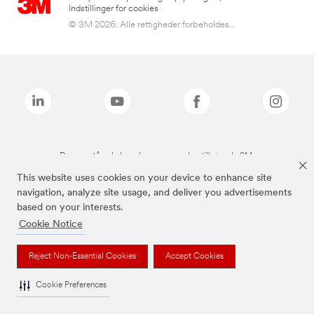
Indstillinger for cookies
© 3M 2026. Alle rettigheder forbeholdes...
De ovenstående brands er varemærker tilhørende 3M.
This website uses cookies on your device to enhance site
navigation, analyze site usage, and deliver you advertisements
based on your interests.
Cookie Notice
Reject Non-Essential Cookies
Accept Cookies
Cookie Preferences