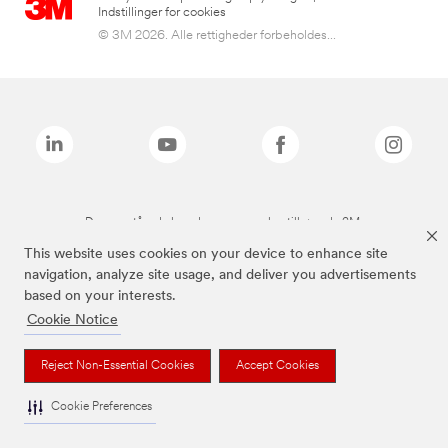
Indstillinger for cookies
© 3M 2026. Alle rettigheder forbeholdes...
De ovenstående brands er varemærker tilhørende 3M.
This website uses cookies on your device to enhance site
navigation, analyze site usage, and deliver you advertisements
based on your interests.
Cookie Notice
Reject Non-Essential Cookies
Accept Cookies
Cookie Preferences