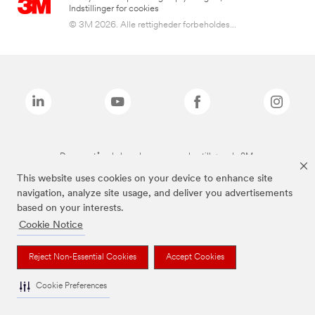
Indstillinger for cookies
© 3M 2026. Alle rettigheder forbeholdes...
De ovenstående brands er varemærker tilhørende 3M.
This website uses cookies on your device to enhance site
navigation, analyze site usage, and deliver you advertisements
based on your interests.
Cookie Notice
Reject Non-Essential Cookies
Accept Cookies
Cookie Preferences