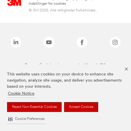
Indstillinger for cookies
© 3M 2026. Alle rettigheder forbeholdes...
De ovenstående brands er varemærker tilhørende 3M.
This website uses cookies on your device to enhance site
navigation, analyze site usage, and deliver you advertisements
based on your interests.
Cookie Notice
Reject Non-Essential Cookies
Accept Cookies
Cookie Preferences