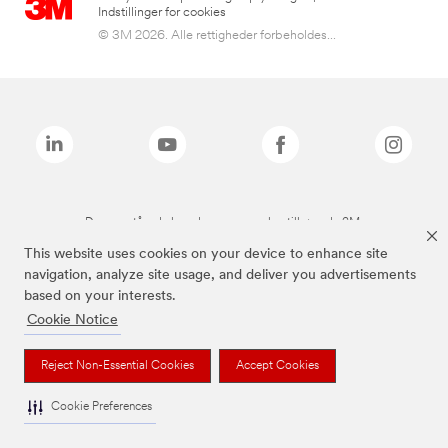
Indstillinger for cookies
© 3M 2026. Alle rettigheder forbeholdes...
De ovenstående brands er varemærker tilhørende 3M.
This website uses cookies on your device to enhance site
navigation, analyze site usage, and deliver you advertisements
based on your interests.
Cookie Notice
Reject Non-Essential Cookies
Accept Cookies
Cookie Preferences