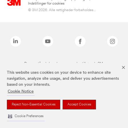
Indstillinger for cookies
© 3M 2026. Alle rettigheder forbeholdes...
De ovenstående brands er varemærker tilhørende 3M.
This website uses cookies on your device to enhance site
navigation, analyze site usage, and deliver you advertisements
based on your interests.
Cookie Notice
Reject Non-Essential Cookies
Accept Cookies
Cookie Preferences