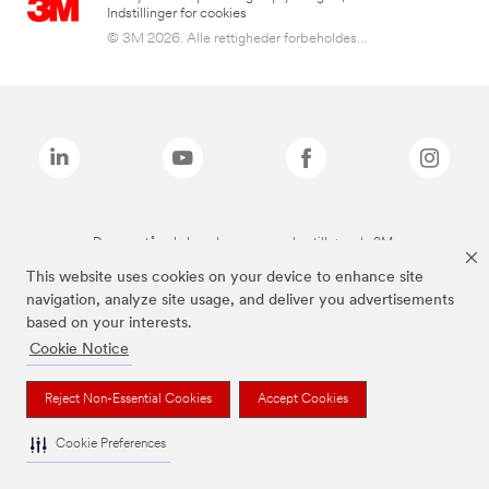
Indstillinger for cookies
© 3M 2026. Alle rettigheder forbeholdes...
De ovenstående brands er varemærker tilhørende 3M.
This website uses cookies on your device to enhance site
navigation, analyze site usage, and deliver you advertisements
based on your interests.
Cookie Notice
Reject Non-Essential Cookies
Accept Cookies
Cookie Preferences