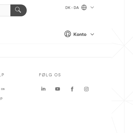
DK - DA
Konto
LP
FØLG OS
 os
ap