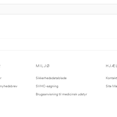
R
MILJØ
HJÆ
r
Sikkerhedsdatablade
Kontakt
l nyhedsbrev
SVHC-søgning
Site M
Brugsanvisning til medicinsk udstyr