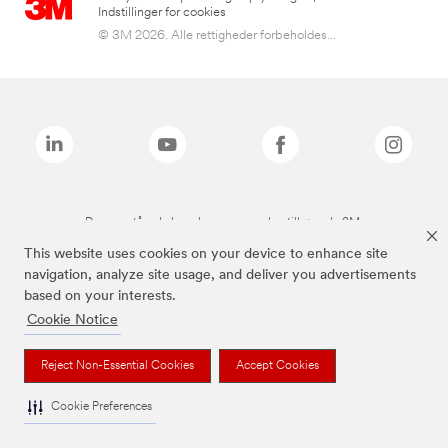
Indstillinger for cookies
© 3M 2026. Alle rettigheder forbeholdes...
De ovenstående brands er varemærker tilhørende 3M.
This website uses cookies on your device to enhance site
navigation, analyze site usage, and deliver you advertisements
based on your interests.
Cookie Notice
Reject Non-Essential Cookies
Accept Cookies
Cookie Preferences