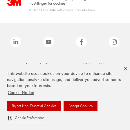
Indstillinger for cookies
© 3M 2026. Alle rettigheder forbeholdes...
De ovenstående brands er varemærker tilhørende 3M.
This website uses cookies on your device to enhance site
navigation, analyze site usage, and deliver you advertisements
based on your interests.
Cookie Notice
Reject Non-Essential Cookies
Accept Cookies
Cookie Preferences