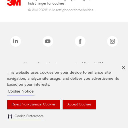
Indstillinger for cookies
© 3M 2026. Alle rettigheder forbeholdes...
De ovenstående brands er varemærker tilhørende 3M.
This website uses cookies on your device to enhance site
navigation, analyze site usage, and deliver you advertisements
based on your interests.
Cookie Notice
Reject Non-Essential Cookies
Accept Cookies
Cookie Preferences