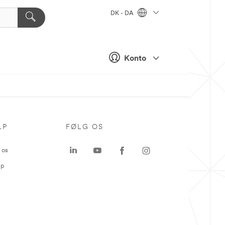
DK - DA
Konto
LP
FØLG OS
 os
ap