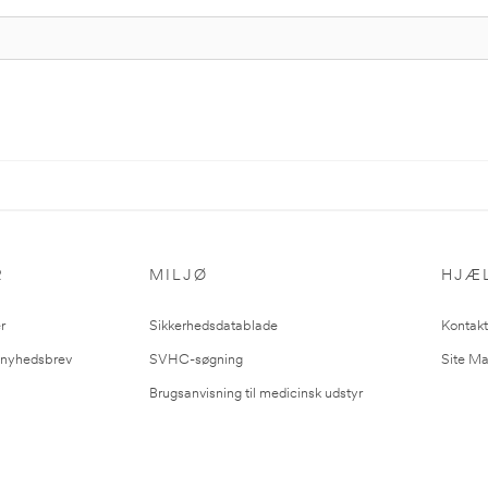
R
MILJØ
HJÆ
r
Sikkerhedsdatablade
Kontakt
l nyhedsbrev
SVHC-søgning
Site M
Brugsanvisning til medicinsk udstyr