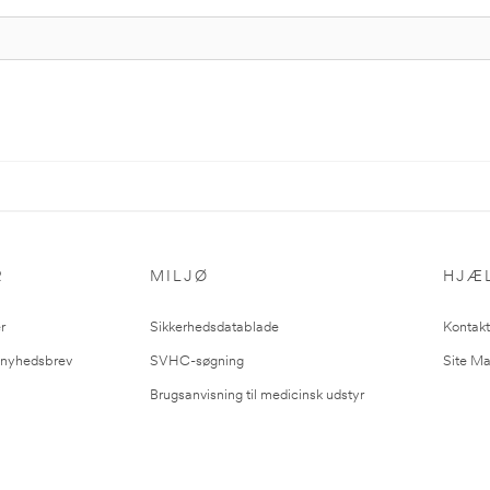
R
MILJØ
HJÆ
r
Sikkerhedsdatablade
Kontakt
l nyhedsbrev
SVHC-søgning
Site M
Brugsanvisning til medicinsk udstyr