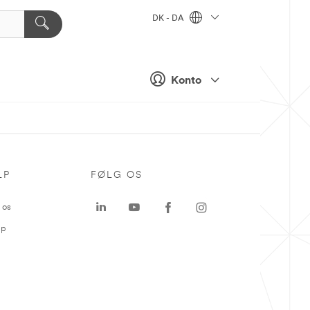
DK - DA
Konto
LP
FØLG OS
 os
ap