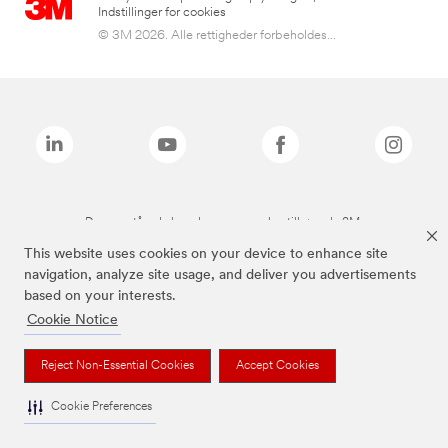
Indstillinger for cookies
© 3M 2026. Alle rettigheder forbeholdes...
De ovenstående brands er varemærker tilhørende 3M.
This website uses cookies on your device to enhance site
navigation, analyze site usage, and deliver you advertisements
based on your interests.
Cookie Notice
Reject Non-Essential Cookies
Accept Cookies
Cookie Preferences