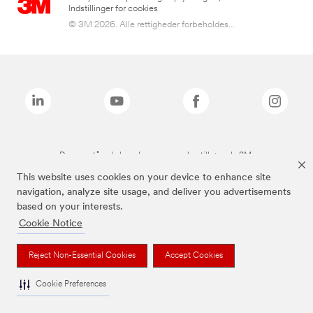
Indstillinger for cookies
© 3M 2026. Alle rettigheder forbeholdes...
De ovenstående brands er varemærker tilhørende 3M.
This website uses cookies on your device to enhance site
navigation, analyze site usage, and deliver you advertisements
based on your interests.
Cookie Notice
Reject Non-Essential Cookies
Accept Cookies
Cookie Preferences