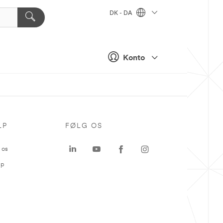
DK - DA
Konto
LP
FØLG OS
 os
ap