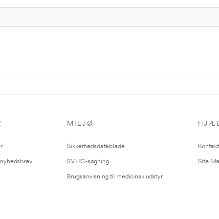
R
MILJØ
HJÆ
r
Sikkerhedsdatablade
Kontakt
l nyhedsbrev
SVHC-søgning
Site M
Brugsanvisning til medicinsk udstyr