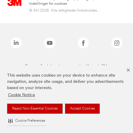
Indstillinger for cookies
© 3M 2026. Alle rettigheder forbeholdes...
De ovenstående brands er varemærker tilhørende 3M.
This website uses cookies on your device to enhance site
navigation, analyze site usage, and deliver you advertisements
based on your interests.
Cookie Notice
Reject Non-Essential Cookies
Accept Cookies
Cookie Preferences