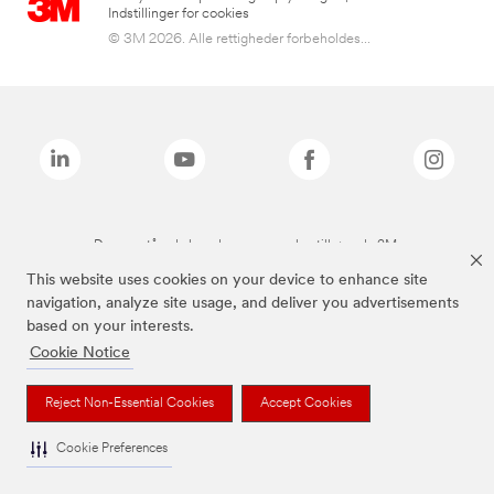
Indstillinger for cookies
© 3M 2026. Alle rettigheder forbeholdes...
De ovenstående brands er varemærker tilhørende 3M.
This website uses cookies on your device to enhance site
navigation, analyze site usage, and deliver you advertisements
based on your interests.
Cookie Notice
Reject Non-Essential Cookies
Accept Cookies
Cookie Preferences