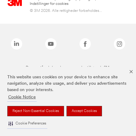
Indstillinger for cookies
© 3M 2026. Alle rettigheder forbeholdes...
De ovenstående brands er varemærker tilhørende 3M.
This website uses cookies on your device to enhance site
navigation, analyze site usage, and deliver you advertisements
based on your interests.
Cookie Notice
Reject Non-Essential Cookies
Accept Cookies
Cookie Preferences