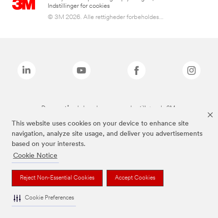
Indstillinger for cookies
© 3M 2026. Alle rettigheder forbeholdes...
De ovenstående brands er varemærker tilhørende 3M.
This website uses cookies on your device to enhance site
navigation, analyze site usage, and deliver you advertisements
based on your interests.
Cookie Notice
Reject Non-Essential Cookies
Accept Cookies
Cookie Preferences