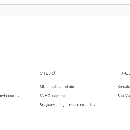
R
MILJØ
HJÆ
r
Sikkerhedsdatablade
Kontakt
l nyhedsbrev
SVHC-søgning
Site M
Brugsanvisning til medicinsk udstyr