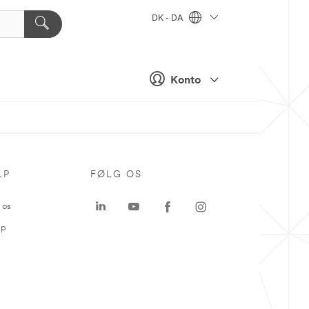
DK - DA
Konto
LP
FØLG OS
 os
ap