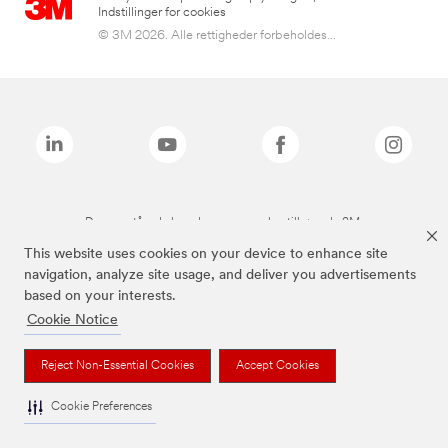
Indstillinger for cookies
© 3M 2026. Alle rettigheder forbeholdes...
De ovenstående brands er varemærker tilhørende 3M.
This website uses cookies on your device to enhance site
navigation, analyze site usage, and deliver you advertisements
based on your interests.
Cookie Notice
Reject Non-Essential Cookies
Accept Cookies
Cookie Preferences