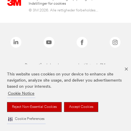
Indstillinger for cookies
© 3M 2026. Alle rettigheder forbeholdes...
De ovenstående brands er varemærker tilhørende 3M.
This website uses cookies on your device to enhance site
navigation, analyze site usage, and deliver you advertisements
based on your interests.
Cookie Notice
Reject Non-Essential Cookies
Accept Cookies
Cookie Preferences