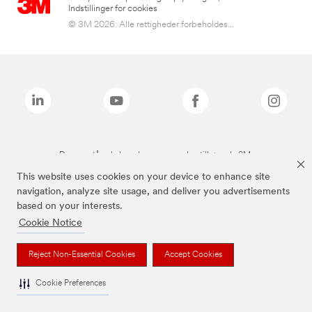
Indstillinger for cookies
© 3M 2026. Alle rettigheder forbeholdes...
De ovenstående brands er varemærker tilhørende 3M.
This website uses cookies on your device to enhance site
navigation, analyze site usage, and deliver you advertisements
based on your interests.
Cookie Notice
Reject Non-Essential Cookies
Accept Cookies
Cookie Preferences