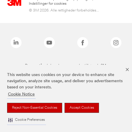
Indstillinger for cookies
© 3M 2026. Alle rettigheder forbeholdes...
De ovenstående brands er varemærker tilhørende 3M.
This website uses cookies on your device to enhance site
navigation, analyze site usage, and deliver you advertisements
based on your interests.
Cookie Notice
Reject Non-Essential Cookies
Accept Cookies
Cookie Preferences