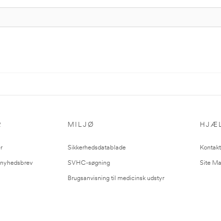
R
MILJØ
HJÆ
r
Sikkerhedsdatablade
Kontakt
l nyhedsbrev
SVHC-søgning
Site M
Brugsanvisning til medicinsk udstyr