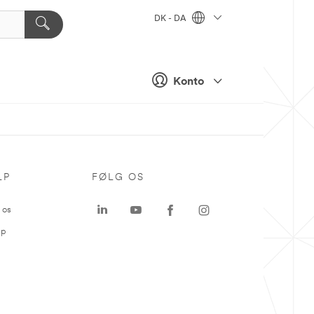
DK - DA
Konto
LP
FØLG OS
 os
ap