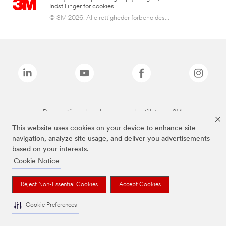
Indstillinger for cookies
© 3M 2026. Alle rettigheder forbeholdes...
De ovenstående brands er varemærker tilhørende 3M.
This website uses cookies on your device to enhance site
navigation, analyze site usage, and deliver you advertisements
based on your interests.
Cookie Notice
Reject Non-Essential Cookies
Accept Cookies
Cookie Preferences