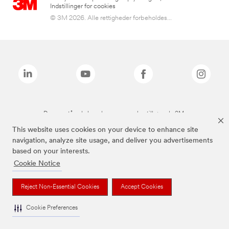
Indstillinger for cookies
© 3M 2026. Alle rettigheder forbeholdes...
De ovenstående brands er varemærker tilhørende 3M.
This website uses cookies on your device to enhance site
navigation, analyze site usage, and deliver you advertisements
based on your interests.
Cookie Notice
Reject Non-Essential Cookies
Accept Cookies
Cookie Preferences