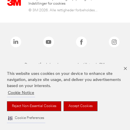
Indstillinger for cookies
© 3M 2026. Alle rettigheder forbeholdes...
De ovenstående brands er varemærker tilhørende 3M.
This website uses cookies on your device to enhance site
navigation, analyze site usage, and deliver you advertisements
based on your interests.
Cookie Notice
Reject Non-Essential Cookies
Accept Cookies
Cookie Preferences