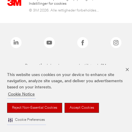
Indstillinger for cookies
© 3M 2026. Alle rettigheder forbeholdes...
De ovenstående brands er varemærker tilhørende 3M.
This website uses cookies on your device to enhance site
navigation, analyze site usage, and deliver you advertisements
based on your interests.
Cookie Notice
Reject Non-Essential Cookies
Accept Cookies
Cookie Preferences