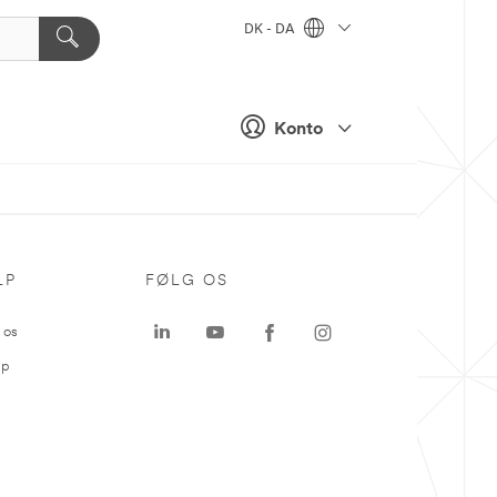
DK - DA
Konto
LP
FØLG OS
 os
ap