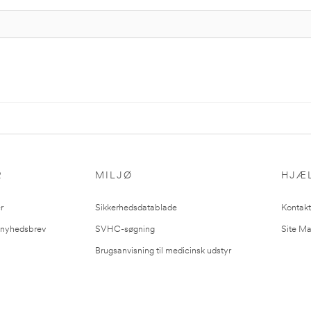
R
MILJØ
HJÆ
r
Sikkerhedsdatablade
Kontakt
l nyhedsbrev
SVHC-søgning
Site M
Brugsanvisning til medicinsk udstyr