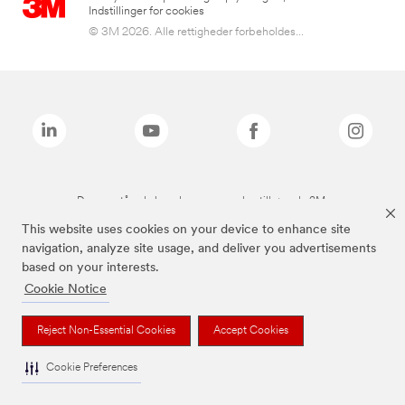
Indstillinger for cookies
© 3M 2026. Alle rettigheder forbeholdes...
De ovenstående brands er varemærker tilhørende 3M.
This website uses cookies on your device to enhance site
navigation, analyze site usage, and deliver you advertisements
based on your interests.
Cookie Notice
Reject Non-Essential Cookies
Accept Cookies
Cookie Preferences