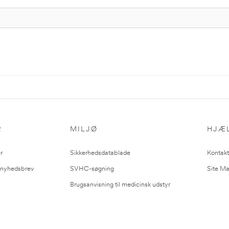
R
MILJØ
HJÆ
r
Sikkerhedsdatablade
Kontakt
l nyhedsbrev
SVHC-søgning
Site M
Brugsanvisning til medicinsk udstyr