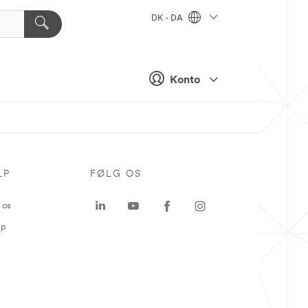
DK - DA
Konto
LP
FØLG OS
 os
ap