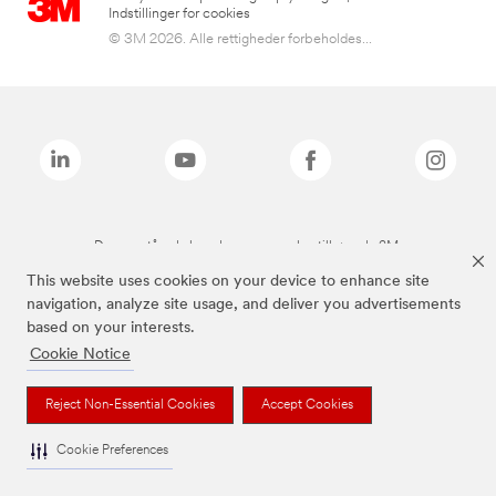
Indstillinger for cookies
© 3M 2026. Alle rettigheder forbeholdes...
De ovenstående brands er varemærker tilhørende 3M.
This website uses cookies on your device to enhance site
navigation, analyze site usage, and deliver you advertisements
based on your interests.
Cookie Notice
Reject Non-Essential Cookies
Accept Cookies
Cookie Preferences