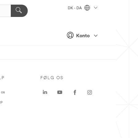
DK - DA
Konto
LP
FØLG OS
 os
ap