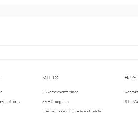
R
MILJØ
HJÆ
r
Sikkerhedsdatablade
Kontakt
l nyhedsbrev
SVHC-søgning
Site M
Brugsanvisning til medicinsk udstyr