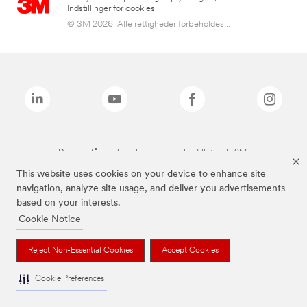
Indstillinger for cookies
© 3M 2026. Alle rettigheder forbeholdes...
De ovenstående brands er varemærker tilhørende 3M.
This website uses cookies on your device to enhance site
navigation, analyze site usage, and deliver you advertisements
based on your interests.
Cookie Notice
Reject Non-Essential Cookies
Accept Cookies
Cookie Preferences