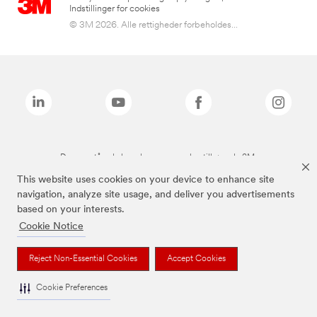
Indstillinger for cookies
© 3M 2026. Alle rettigheder forbeholdes...
De ovenstående brands er varemærker tilhørende 3M.
This website uses cookies on your device to enhance site
navigation, analyze site usage, and deliver you advertisements
based on your interests.
Cookie Notice
Reject Non-Essential Cookies
Accept Cookies
Cookie Preferences