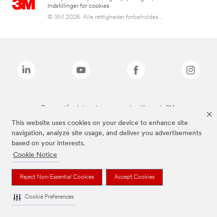
Indstillinger for cookies
© 3M 2026. Alle rettigheder forbeholdes...
De ovenstående brands er varemærker tilhørende 3M.
This website uses cookies on your device to enhance site
navigation, analyze site usage, and deliver you advertisements
based on your interests.
Cookie Notice
Reject Non-Essential Cookies
Accept Cookies
Cookie Preferences