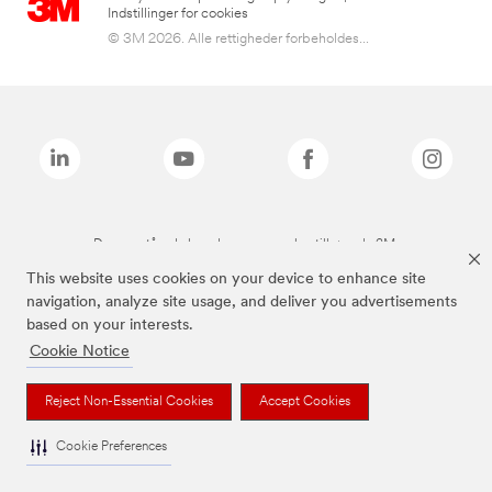
Indstillinger for cookies
© 3M 2026. Alle rettigheder forbeholdes...
De ovenstående brands er varemærker tilhørende 3M.
This website uses cookies on your device to enhance site
navigation, analyze site usage, and deliver you advertisements
based on your interests.
Cookie Notice
Reject Non-Essential Cookies
Accept Cookies
Cookie Preferences