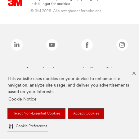
Indstillinger for cookies
© 3M 2026. Alle rettigheder forbeholdes...
De ovenstående brands er varemærker tilhørende 3M.
This website uses cookies on your device to enhance site
navigation, analyze site usage, and deliver you advertisements
based on your interests.
Cookie Notice
Reject Non-Essential Cookies
Accept Cookies
Cookie Preferences