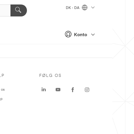
DK - DA
Konto
LP
FØLG OS
 os
ap