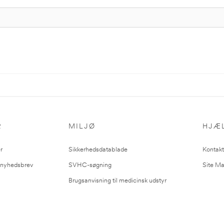
R
MILJØ
HJÆ
r
Sikkerhedsdatablade
Kontakt
l nyhedsbrev
SVHC-søgning
Site M
Brugsanvisning til medicinsk udstyr