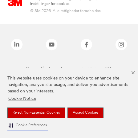
Indstillinger for cookies
© 3M 2026. Alle rettigheder forbeholdes...
De ovenstående brands er varemærker tilhørende 3M.
This website uses cookies on your device to enhance site
navigation, analyze site usage, and deliver you advertisements
based on your interests.
Cookie Notice
Reject Non-Essential Cookies
Accept Cookies
Cookie Preferences